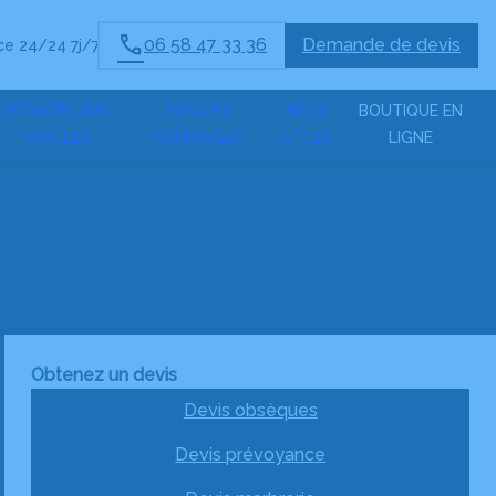
06 58 47 33 36
Demande de devis
e 24/24 7j/7
SERVICES AUX
ESPACES
INFOS
BOUTIQUE EN
FAMILLES
HOMMAGES
UTILES
LIGNE
Obtenez un devis
Devis obsèques
Devis prévoyance