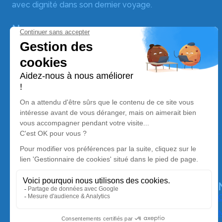
avec dignité dans son dernier voyage.
Nos agences
Assistance funéraire Salamone
06 58 47 33 36
pfsalamone@gmail.com
96 Rue Paul Rubens – 66000 – Perpignan
5/5 – 38 avis
Assistance funéraire Salamone
06 58 47 33 36
pfsalamone@gmail.com
26 Avenue Annibal – 66420 – Le Barcarès
4.9/5 – 692 avis
O
M