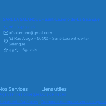
SARL LA SALANQUE – Saint-Laurent-de-La-Salanque
06 58 47 33 36
pfsalamone@gmail.com
34 Rue Arago – 66250 – Saint-Laurent-de-la-
Salanque
4.9/5 – 692 avis
Nos Services
Liens utiles
rganiser des obsèques
Avis de décès
onuments funéraires
Demande de rendez-vous en agenc