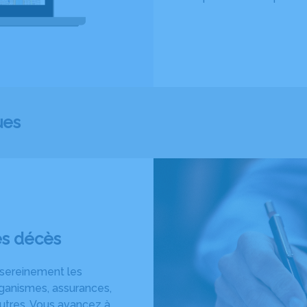
ues
ès décès
 sereinement les
ganismes, assurances,
’autres. Vous avancez à