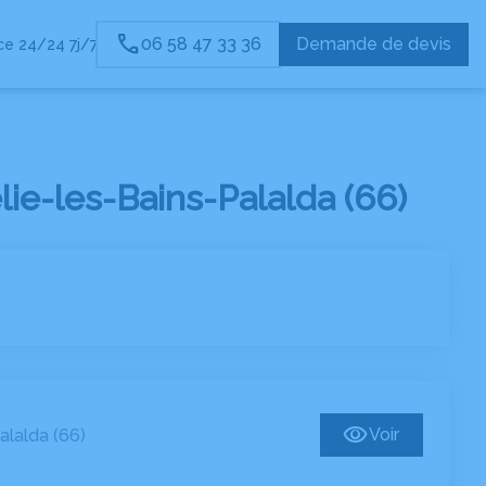
SERVICES AUX
ESPACES
INFOS
BOUTIQUE EN
06 58 47 33 36
Demande de devis
e 24/24 7j/7
FAMILLES
HOMMAGES
UTILES
LIGNE
e-les-Bains-Palalda (66)
Voir
alalda (66)