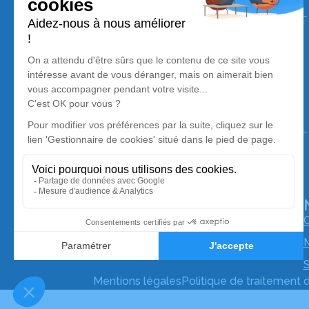
Assistance funéraire Salamone
06 58 47 33 36
pfsalamone@gmail.com
96 Rue Paul Rubens - 66000 - Perpignan
5/5 - 38 avis
Assistance funéraire Salamone
06 58 47 33 36
pfsalamone@gmail.com
26 Avenue Annibal - 66420 - Le Barcarès
4.9/5 - 692 avis
O
M
S
Mentions légales
Politique de traitement