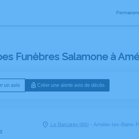
LE BATEAU DU
LA MONTAGNE DU
Permanenc
IDÉOS
ACTUALITÉS
SOUVENIR
SOUVENIR
es Funèbres Salamone à Améli
r un avis
Créer une alerte avis de décès
-
Le Barcarès (66)
Amélie-les-Bains-P
s