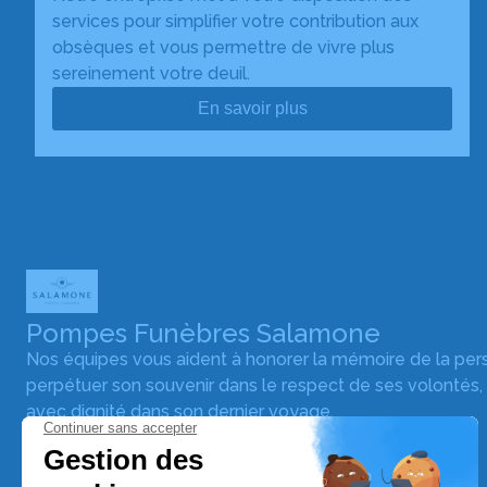
services pour simplifier votre contribution aux
obsèques et vous permettre de vivre plus
sereinement votre deuil.
En savoir plus
Pompes Funèbres Salamone
Nos équipes vous aident à honorer la mémoire de la pe
perpétuer son souvenir dans le respect de ses volontés,
avec dignité dans son dernier voyage.
Nos agences