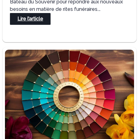
Bateau du Souvenir pour répondre aux nouveaux
besoins en matière de rites funéraires.…
:
Lire l’article
Le
Bateau
du
Souvenir