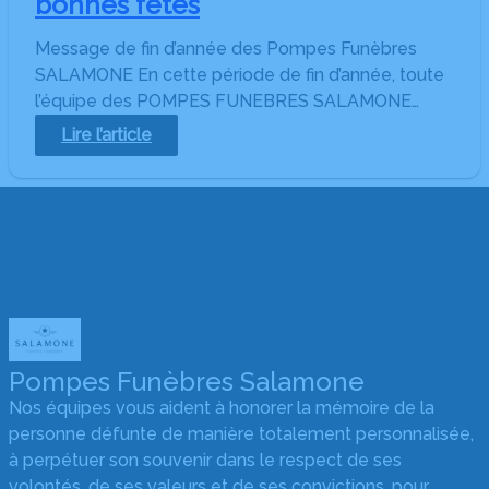
bonnes fêtes
Message de fin d’année des Pompes Funèbres
SALAMONE En cette période de fin d’année, toute
l’équipe des POMPES FUNEBRES SALAMONE…
:
Lire l’article
Les
Pompes
Funèbres
SALAMONE
vous
souhaite
de
bonnes
fêtes
Pompes Funèbres Salamone
Nos équipes vous aident à honorer la mémoire de la
personne défunte de manière totalement personnalisée,
à perpétuer son souvenir dans le respect de ses
volontés, de ses valeurs et de ses convictions, pour