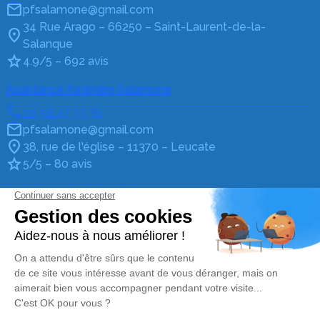
pfsalamone@gmail.com
34 Rue Arago – 66250 – Saint-Laurent-de-la-
Salanque
4.9/5 – 692 avis
Assistance funéraire Salamone
06 58 47 33 36
pfsalamone@gmail.com
38, rue de l'église – 11370 – Leucate
5/5 – 80 avis
Assistance funéraire Salamone
06 58 47 33 36
pfsalamone@gmail.com
26 Avenue Annibal – 66420 – Le Barcarès
4.9/5 – 692 avis
Nos Services
Liens utiles
Organiser des obsèques
Avis de décès