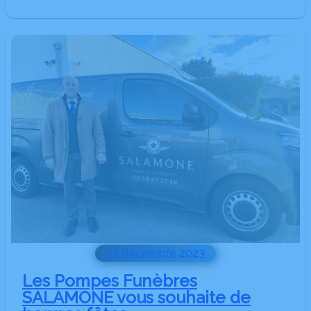
des
traditions
funéraires
à
travers
les
époques
22 décembre 2023
Les Pompes Funèbres
SALAMONE vous souhaite de