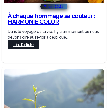
7 juin 2024
À chaque hommage sa couleur :
HARMONIE COLOR
Dans le voyage de la vie, il y a un moment où nous
devons dire au revoir à ceux que…
:
Lire l’article
À
chaque
hommage
sa
couleur
:
HARMONIE
COLOR