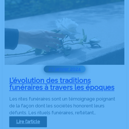
23 janvier 2024
L’évolution des traditions
funéraires à travers les époques
Les rites funéraires sont un témoignage poignant
de la façon dont les sociétés honorent leurs
défunts. Les rituels funéraires, reflétant…
:
Lire l’article
L’évolution