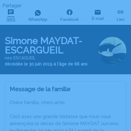
Partager
E-mail
SMS
WhatsApp
Facebook
Lien
Simone MAYDAT-
ESCARGUEIL
née ESCAGUEIL
décédée le 30 juin 2019 à l'âge de 88 ans
Message de la famille
Chère famille, chers amis,
C’est avec une grande tristesse que nous vous
annonçons le décès de Simone MAYDAT survenu
le dimanche 30 juin 2019 à St Laurent de la