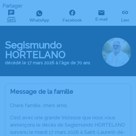
Partager
E-mail
SMS
WhatsApp
Facebook
Lien
Segismundo
HORTELANO
décédé le 17 mars 2026 à l'âge de 70 ans
Message de la famille
Chère famille, chers amis,
C’est avec une grande tristesse que nous vous
annonçons le décès de Segismundo HORTELANO
survenu le mardi 17 mars 2026 à Saint-Laurent-de-