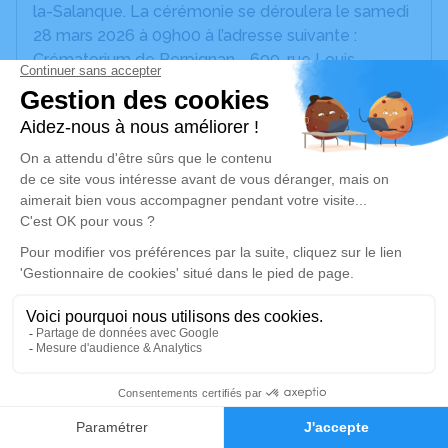
la-Salanque. La cérémonie se déroulera le samedi
28 mars 2026 à 09h00 à l’adresse suivante :
Crématorium de Perpignan - 699, rue Louis
Mouillard - 66000 Perpignan.
Une cérémonie non officielle se fera dans le mois à
venir sur vic le comte (63) pour les personnes
n'ayant pas la possibilité d'être présent afin de
déposer l'urne dans le caveau familial.
Nous vous invitons à utiliser cet espace pour
laisser vos condoléances, partager des photos
souvenirs, une anecdote ou exprimer vos pensées
à travers des poèmes ou des textes. Cet endroit
est un lieu d'expression dédié à honorer la
mémoire de Segismundo HORTELANO.
14
Un service de plantation d’arbre hommage est
Faire-part
Hommages
disponible ici
.