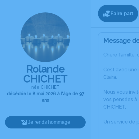
Faire-part
Message de 
Chère famille, 
Rolande
C’est avec une
CHICHET
Claira.
née CHICHET
Nous vous invit
décédée le 8 mai 2026 à l'âge de 97
vos pensées à 
ans
CHICHET.
Un service de 
Je rends hommage