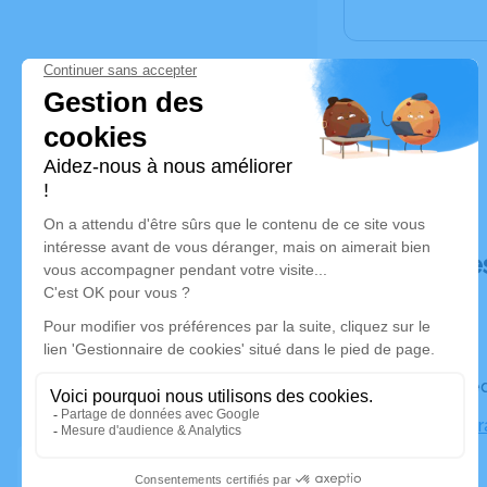
Déroulé de
Le mercre
Église Clai