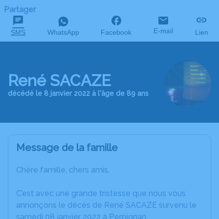
Partager
E-mail
SMS
WhatsApp
Facebook
Lien
René SACAZE
décédé le 8 janvier 2022 à l'âge de 89 ans
Message de la famille
Chère famille, chers amis,
C’est avec une grande tristesse que nous vous
annonçons le décès de René SACAZE survenu le
samedi 08 janvier 2022 à Perpignan.