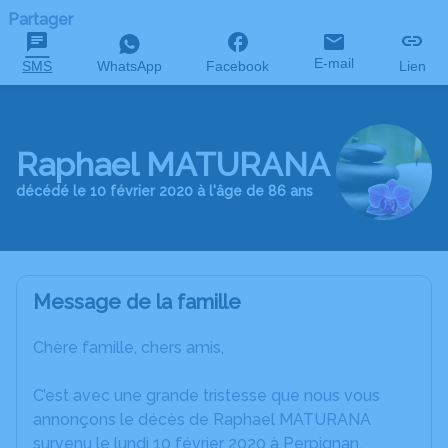
Partager
E-mail
SMS
WhatsApp
Facebook
Lien
Raphael MATURANA
décédé le 10 février 2020 à l'âge de 86 ans
Message de la famille
Chère famille, chers amis,
C’est avec une grande tristesse que nous vous
annonçons le décès de Raphael MATURANA
survenu le lundi 10 février 2020 à Perpignan.