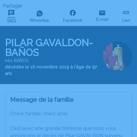
Partager
E-mail
SMS
WhatsApp
Facebook
Lien
PILAR GAVALDON-
BAÑOS
née BAÑOS
décédée le 16 novembre 2019 à l'âge de 97
ans
Message de la famille
Chère famille, chers amis,
C’est avec une grande tristesse que nous vous
annonçons le décès de Pilar GAVALDON survenu