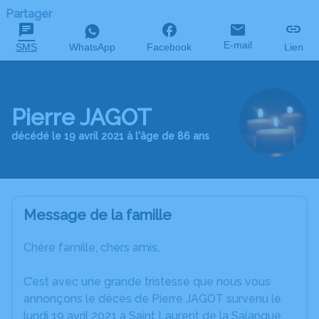
Partager
E-mail
SMS
WhatsApp
Facebook
Lien
Pierre JAGOT
décédé le 19 avril 2021 à l'âge de 86 ans
Message de la famille
Chère famille, chers amis,
C’est avec une grande tristesse que nous vous
annonçons le décès de Pierre JAGOT survenu le
lundi 19 avril 2021 à Saint Laurent de la Salanque.