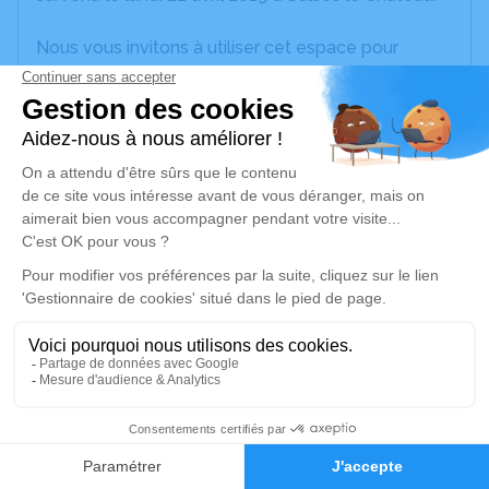
Nous vous invitons à utiliser cet espace pour
laisser vos condoléances, partager des photos
souvenirs, une anecdote ou exprimer vos pensées
à travers des poèmes ou des textes. Cet endroit
est un lieu d'expression dédié à honorer la
mémoire de Pierre Claude ABELLO.
Un service de plantation d’arbre hommage est
disponible ici
.
Je rends hommage
Cérémonie civile
jeudi 25 avril 2019 à 15h00
0
Cimetière de Claira
Faire-part
Hommages
Avenue de l'Agly