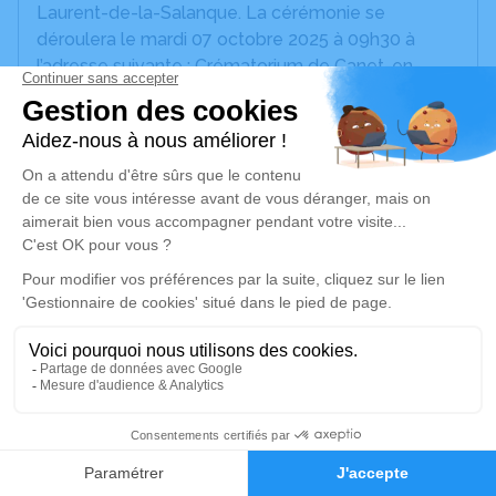
Laurent-de-la-Salanque. La cérémonie se
déroulera le mardi 07 octobre 2025 à 09h30 à
l’adresse suivante : Crématorium de Canet-en-
Roussillon - 196 Avenue de Perpignan - 66140
Canet-en-Roussillon.
Nous vous invitons à utiliser cet espace pour
laisser vos condoléances, partager des photos
souvenirs, une anecdote ou exprimer vos pensées
à travers des poèmes ou des textes. Cet endroit
est un lieu d'expression dédié à honorer la
mémoire de Paulette BERNARD.
L'envoi de fleurs n'est pas souhaité, compte tenu
du rapatriement de l'urne funéraire sur Le Mans ou
il sera possible de lui rendre hommage.
5
Je rends hommage
Faire-part
Hommages