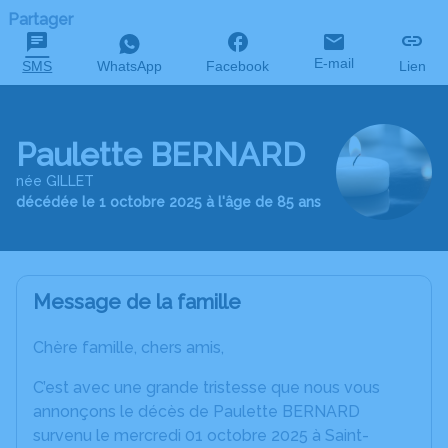
Partager
E-mail
SMS
WhatsApp
Facebook
Lien
Paulette BERNARD
née GILLET
décédée le 1 octobre 2025 à l'âge de 85 ans
Message de la famille
Chère famille, chers amis,
C’est avec une grande tristesse que nous vous
annonçons le décès de Paulette BERNARD
survenu le mercredi 01 octobre 2025 à Saint-