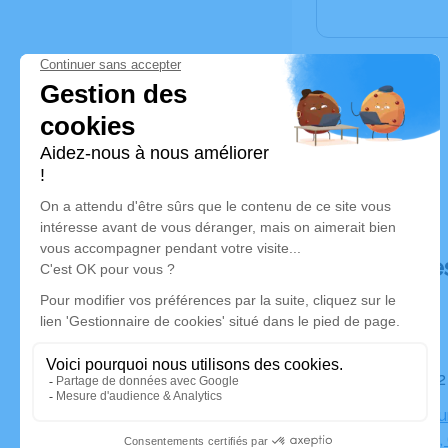
Déroulé de
Le lundi 
Crématoriu
Perpignan,