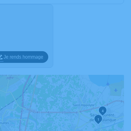
Je rends hommage
4
1