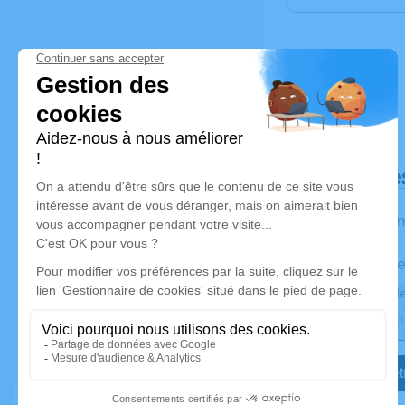
Déroulé de
Les inform
Activez une ale
Recevoir une ale
Je veux êtr