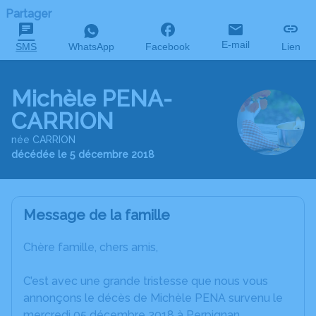
Partager
E-mail
SMS
WhatsApp
Facebook
Lien
Michèle PENA-
CARRION
née CARRION
décédée le 5 décembre 2018
Message de la famille
Chère famille, chers amis,
C’est avec une grande tristesse que nous vous
annonçons le décès de Michèle PENA survenu le
mercredi 05 décembre 2018 à Perpignan.