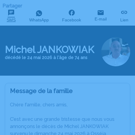
Partager
E-mail
SMS
WhatsApp
Facebook
Lien
Michel JANKOWIAK
décédé le 24 mai 2026 à l'âge de 74 ans
Message de la famille
Chère famille, chers amis,
C’est avec une grande tristesse que nous vous
annonçons le décès de Michel JANKOWIAK
survenu le dimanche 24 mai 2026 à Osséja.