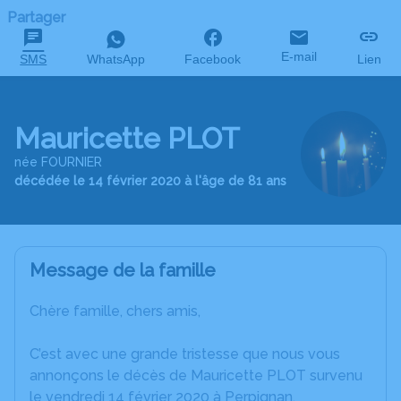
Partager
E-mail
SMS
WhatsApp
Facebook
Lien
Mauricette PLOT
née FOURNIER
décédée le 14 février 2020 à l'âge de 81 ans
Message de la famille
Chère famille, chers amis,
C’est avec une grande tristesse que nous vous
annonçons le décès de Mauricette PLOT survenu
le vendredi 14 février 2020 à Perpignan.