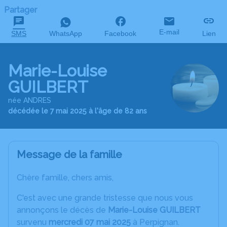
Partager
E-mail
SMS
WhatsApp
Facebook
Lien
Marie-Louise
GUILBERT
née ANDRES
décédée le 7 mai 2025 à l'âge de 82 ans
Message de la famille
Chère famille, chers amis,
C'est avec une grande tristesse que nous vous
annonçons le décès de
Marie-Louise GUILBERT
survenu
mercredi 07 mai 2025
à Perpignan.