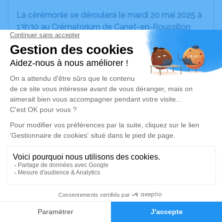
La cérémonie se déroulera le mardi 20 mai 2025 à
13h30 au Crématorium de Canet-en-Roussillon
situé au 196 Avenue de Perpignan (66140 Canet-
en-Roussillon)
Amis et proches pourront se recueillir auprès d'elle
le Lundi 19 Mai dès 14h30 en la Maison funéraire
de Saint-Laurent-de-la-Salanque (66250) au 2 rue
Gustave Eiffel.
Nous vous invitons à utiliser cet espace pour
laisser vos condoléances, partager des photos
souvenirs, une anecdote ou exprimer vos pensées
à travers des poèmes ou des textes. Cet endroit
est un lieu d'expression dédié à honorer la
mémoire de Marie-Louise GUILBERT.
12
Un service de plantation d’arbre hommage est
Faire-part
Hommages
disponible ici
.