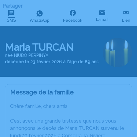
Partager
E-mail
SMS
WhatsApp
Facebook
Lien
Maria TURCAN
née NIUBO PERPINYA
décédée le 23 février 2026 à l'âge de 89 ans
Message de la famille
Chère famille, chers amis,
C’est avec une grande tristesse que nous vous
annonçons le décès de Maria TURCAN survenu le
lundi 23 février 2026 à Corneilla-la-Rivière.