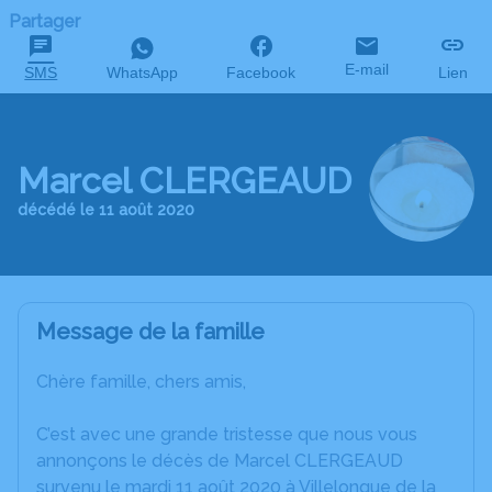
Partager
E-mail
SMS
WhatsApp
Facebook
Lien
Marcel CLERGEAUD
décédé le 11 août 2020
Message de la famille
Chère famille, chers amis,
C’est avec une grande tristesse que nous vous
annonçons le décès de Marcel CLERGEAUD
survenu le mardi 11 août 2020 à Villelongue de la