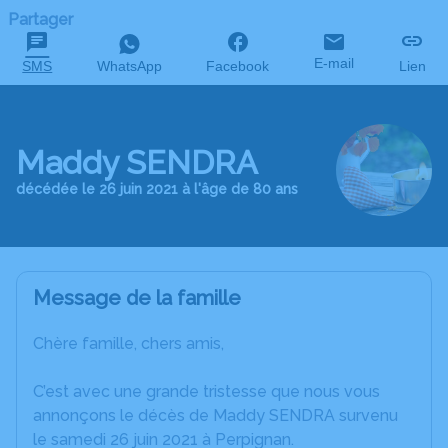
Partager
E-mail
SMS
WhatsApp
Facebook
Lien
Maddy SENDRA
décédée le 26 juin 2021 à l'âge de 80 ans
Message de la famille
Chère famille, chers amis,
C’est avec une grande tristesse que nous vous
annonçons le décès de Maddy SENDRA survenu
le samedi 26 juin 2021 à Perpignan.