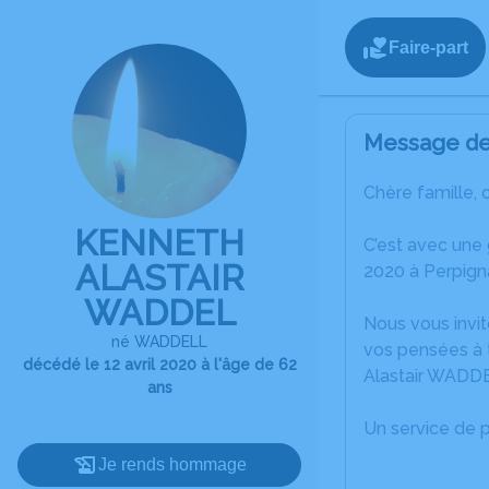
Faire-part
Message de 
Chère famille, 
KENNETH
C’est avec une
ALASTAIR
2020 à Perpign
WADDEL
Nous vous invit
né WADDELL
vos pensées à 
décédé le 12 avril 2020 à l'âge de 62
Alastair WADD
ans
Un service de 
Je rends hommage