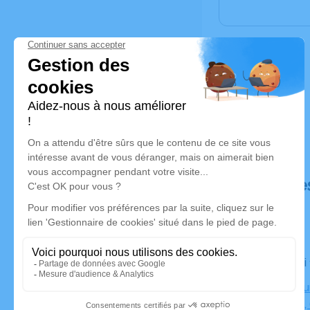
Déroulé de
Le samedi
Crématoriu
Perpignan,