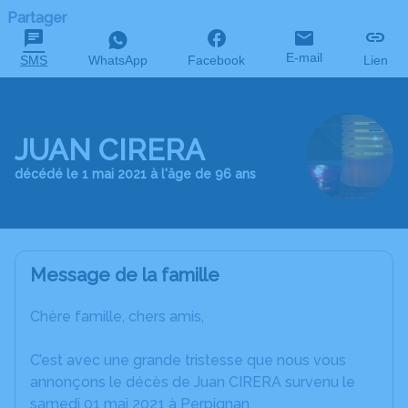
Partager
E-mail
SMS
WhatsApp
Facebook
Lien
JUAN CIRERA
décédé le 1 mai 2021 à l'âge de 96 ans
Message de la famille
Chère famille, chers amis,
C’est avec une grande tristesse que nous vous
annonçons le décès de Juan CIRERA survenu le
samedi 01 mai 2021 à Perpignan.