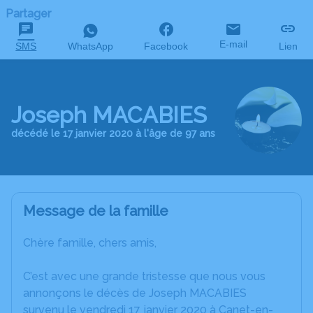
Partager
E-mail
SMS
WhatsApp
Facebook
Lien
Joseph MACABIES
décédé le 17 janvier 2020 à l'âge de 97 ans
Message de la famille
Chère famille, chers amis,
C’est avec une grande tristesse que nous vous
annonçons le décès de Joseph MACABIES
survenu le vendredi 17 janvier 2020 à Canet-en-