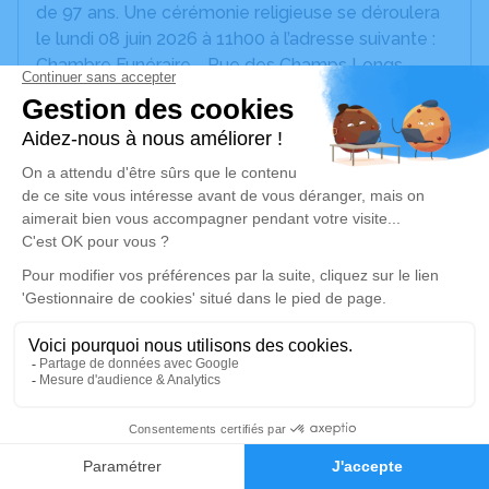
de 97 ans. Une cérémonie religieuse se déroulera
le lundi 08 juin 2026 à 11h00 à l’adresse suivante :
Chambre Funéraire - Rue des Champs Longs -
11510 Caves. La cérémonie civile se déroulera le
lundi 08 juin 2026 à 16h30 à l’adresse suivante :
Crématorium de Canet-en-Roussillon - 196
Avenue de Perpignan - 66140 Canet-en-
Roussillon. L'inhumation de l'urne aura lieu au
columbarium du cimetière de Fitou - 29 rue Gilbert
Salamo - le mardi 09 juin 2026 à 17H00.
Je vous invite à utiliser cet espace pour partager
des photos souvenirs, une anecdote ou exprimer
vos pensées par les supports de votre choix. Cet
endroit est un lieu d'expression dédié à honorer la
mémoire de Jeanine BOILEAU et à conserver les
3
liens familiaux et amicaux.
Faire-part
Hommages
Je rends hommage