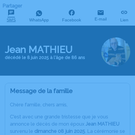
Partager
E-mail
SMS
WhatsApp
Facebook
Lien
Jean MATHIEU
décédé le 8 juin 2025 à l'âge de 86 ans
Message de la famille
Chère famille, chers amis,
C'est avec une grande tristesse que je vous
annonce le décès de mon époux
Jean MATHIEU
survenu le
dimanche 08 juin 2025
. La cérémonie se