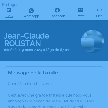
Partager
E-mail
SMS
WhatsApp
Facebook
Lien
Jean-Claude
ROUSTAN
décédé le 9 mars 2024 à l'âge de 87 ans
Message de la famille
Chère famille, chers amis,
C’est avec une grande tristesse que nous vous
annonçons le décès de Jean-Claude ROUSTAN
survenu le samedi 09 mars 2024 à Leucate.