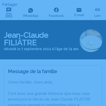
Partager
E-mail
SMS
WhatsApp
Facebook
Lien
Jean-Claude
FILIÂTRE
décédé le 7 septembre 2024 à l'âge de 74 ans
Message de la famille
Chère famille, chers amis,
C’est avec une grande tristesse que nous vous
annonçons le décès de Jean-Claude FILIÂTRE
survenu le samedi 07 septembre 2024 à