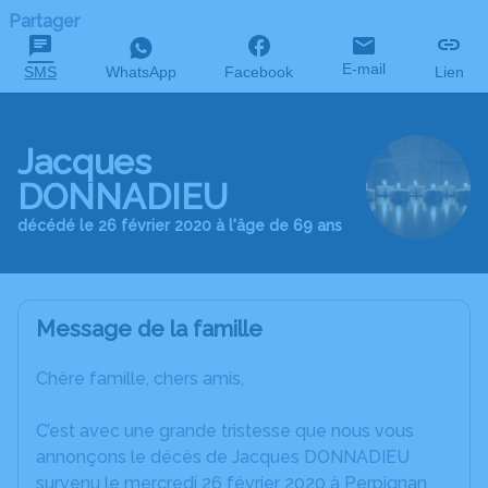
Partager
E-mail
SMS
WhatsApp
Facebook
Lien
Jacques
DONNADIEU
décédé le 26 février 2020 à l'âge de 69 ans
Message de la famille
Chère famille, chers amis,
C’est avec une grande tristesse que nous vous
annonçons le décès de Jacques DONNADIEU
survenu le mercredi 26 février 2020 à Perpignan.