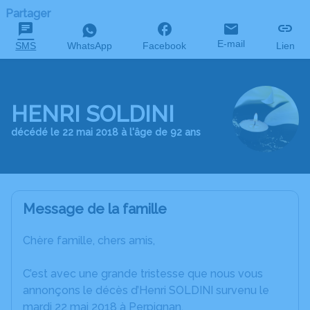
Partager
E-mail
SMS
WhatsApp
Facebook
Lien
HENRI SOLDINI
décédé le 22 mai 2018 à l'âge de 92 ans
Message de la famille
Chère famille, chers amis,
C’est avec une grande tristesse que nous vous
annonçons le décès d’Henri SOLDINI survenu le
mardi 22 mai 2018 à Perpignan.