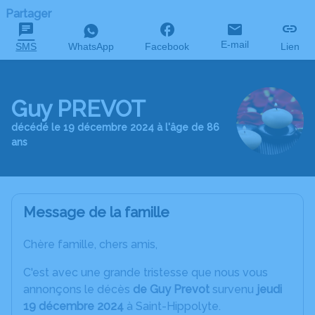
Partager
E-mail
SMS
WhatsApp
Facebook
Lien
Guy PREVOT
décédé le 19 décembre 2024 à l'âge de 86
ans
Message de la famille
Chère famille, chers amis,
C'est avec une grande tristesse que nous vous
annonçons le décès
de Guy Prevot
survenu
jeudi
19 décembre 2024
à Saint-Hippolyte.