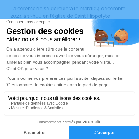
La cérémonie se déroulera le mardi 24 décembre
2024 à 13h00 en l'église de Saint Hippolyte
(66510) suivie d'un recueillement au crématorium
de Canet-en-Roussillon à 14h30.
Amis et proches pourront se recueillir auprès de lui,
dès 14h30, le Lundi 23 Décembre 2024 en la
Maison funéraire de Saint-Laurent-de-la-Salanque
située au 2 rue Gustave Eiffel.
Cet espace privé est destiné à recueillir vos
condoléances ou le souvenir d’un moment passé.
Un service de plantation d’arbre hommage est
disponible ici
.
29
Je rends hommage
Faire-part
Hommages