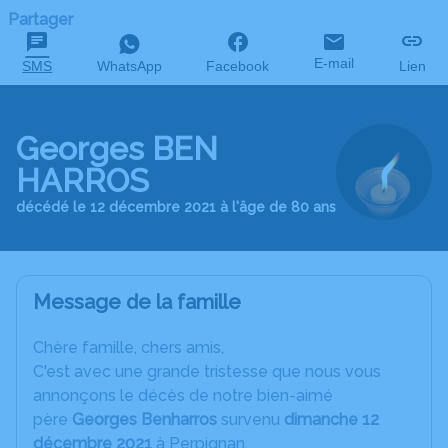
Partager
E-mail
SMS
WhatsApp
Facebook
Lien
Georges BEN
HARROS
décédé le 12 décembre 2021 à l'âge de 80 ans
Message de la famille
C
hère famille, chers amis,
C'est avec une grande tristesse que nous vous
annonçons le décès de notre bien-aimé
père
Georges Benharros
survenu
dimanche 12
décembre 2021
à Perpignan.