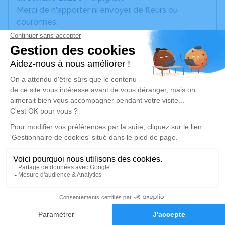
Merci de n'apporter ni envoyer de fleurs ou
couronnes.
Ses enfants, Cédric et Fanny
Un service de plantation d’arbre hommage est
disponible ici
.
Je rends hommage
Inhumation
mercredi 15 décembre 2021 à 15h30
Cimetière Parisien de Bagneux
45, Avenue Marx Dormoy
92220 Bagneux
4
Je rends hommage
Faire-part
Hommages