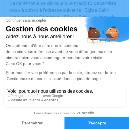
La cérémonie se déroulera le mardi 16 décembre
2025 à 10h30 à l’adresse suivante : Église Saint
Laurent de la Salanque - 66250 Saint-Laurent-de-
la-Salanque.
Nous vous invitons à utiliser cet espace pour
laisser vos condoléances, partager des photos
souvenirs, une anecdote ou exprimer vos pensées
à travers des poèmes ou des textes. Cet endroit
est un lieu d'expression dédié à honorer la
mémoire de Franck POLLIDORO.
Une table avec registre de condoléances sont à
votre disposition à la chambre funéraire La
Salanque, 2 rue Gustave Eiffel à Saint-Laurent-de-
la-Salanque.
52
Un dernier hommage pourra lui être rendu à cette
même adresse, à partir du dimanche 14 décembre
Faire-part
Hommages
2025.