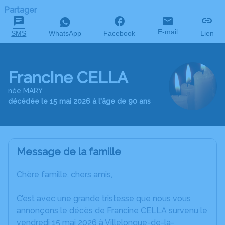
Partager
E-mail
SMS
WhatsApp
Facebook
Lien
Francine CELLA
née MARY
décédée le 15 mai 2026 à l'âge de 90 ans
Message de la famille
Chère famille, chers amis,
C’est avec une grande tristesse que nous vous
annonçons le décès de Francine CELLA survenu le
vendredi 15 mai 2026 à Villelongue-de-la-