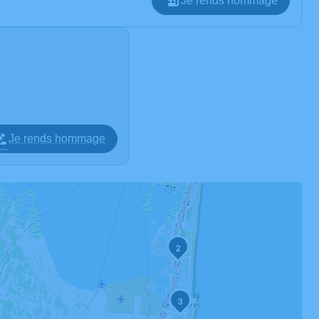
Je rends hommage
Je rends hommage
2
3