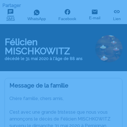
Partager
E-mail
SMS
WhatsApp
Facebook
Lien
Félicien
MISCHKOWITZ
décédé le 31 mai 2020 à l'âge de 88 ans
Message de la famille
Chère famille, chers amis,
C’est avec une grande tristesse que nous vous
annonçons le décès de Félicien MISCHKOWITZ
survenu le dimanche 31 mai 2020 à Perpignan.