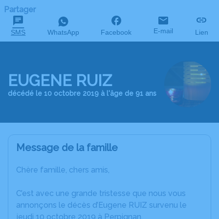
Partager
E-mail
SMS
WhatsApp
Facebook
Lien
EUGENE RUIZ
décédé le 10 octobre 2019 à l'âge de 91 ans
Message de la famille
Chère famille, chers amis,
C’est avec une grande tristesse que nous vous
annonçons le décès d’Eugene RUIZ survenu le
jeudi 10 octobre 2019 à Perpignan.