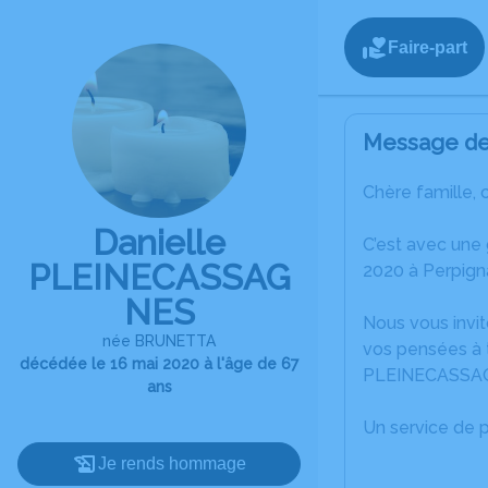
Faire-part
Message de 
Chère famille, 
Danielle
C’est avec une
PLEINECASSAG
2020 à Perpign
NES
Nous vous invit
née BRUNETTA
vos pensées à t
décédée le 16 mai 2020 à l'âge de 67
PLEINECASSA
ans
Un service de 
Je rends hommage