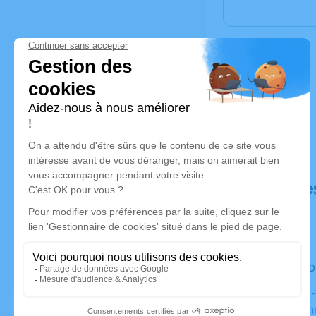
Déroulé de
Le jeudi 
Ofc Canet-
66140 Cane