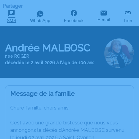
Partager
E-mail
SMS
WhatsApp
Facebook
Lien
Andrée MALBOSC
née ROGER
décédée le 2 avril 2026 à l'âge de 100 ans
Message de la famille
Chère famille, chers amis,
C’est avec une grande tristesse que nous vous
annonçons le décès d’Andrée MALBOSC survenu
le jeudi 02 avril 2026 à Saint-Cyprien.