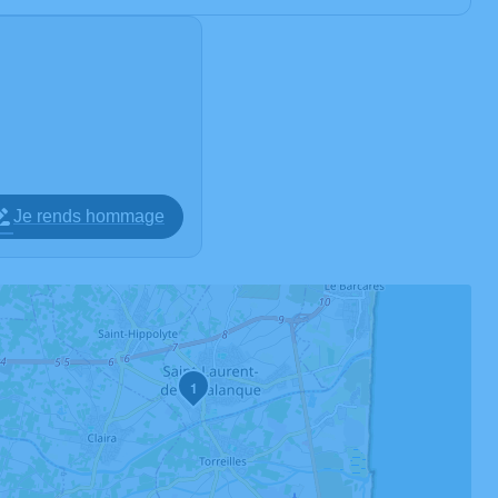
Je rends hommage
1